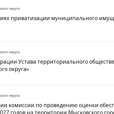
кого округа
ловиях приватизации муниципального имущ
кого округа
истрации Устава территориального общест
ого округа»
кого округа
ании комиссии по проведению оценки обес
027 годов на территории Мысковского горо