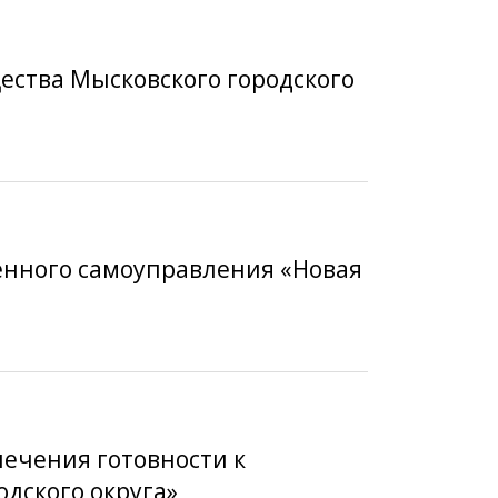
ества Мысковского городского
венного самоуправления «Новая
печения готовности к
дского округа»