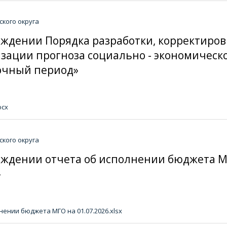
кого округа
ерждении Порядка разработки, корректиро
зации прогноза социально - экономическ
рочный период»
ocx
кого округа
ерждении отчета об исполнении бюджета М
»
ении бюджета МГО на 01.07.2026.xlsx