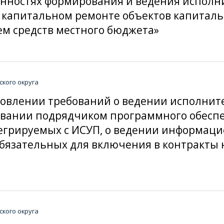
обенностях формирования и ведения испол
, капитальном ремонте объектов капиталь
м средств местного бюджета»
кого округа
тановлении требований о ведении исполни
зовании подрядчиком программного обесп
егрируемых с ИСУП, о ведении информаци
обязательных для включения в контракты
кого округа