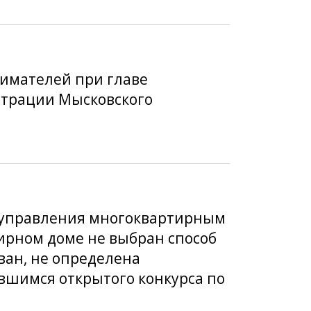
нимателей при главе
страции Мысковского
я управления многоквартирным
ирном доме не выбран способ
ван, не определена
вшимся открытого конкурса по