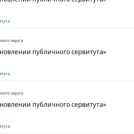
итута
кого округа
тановлении публичного сервитута»
итута
кого округа
тановлении публичного сервитута»
итута