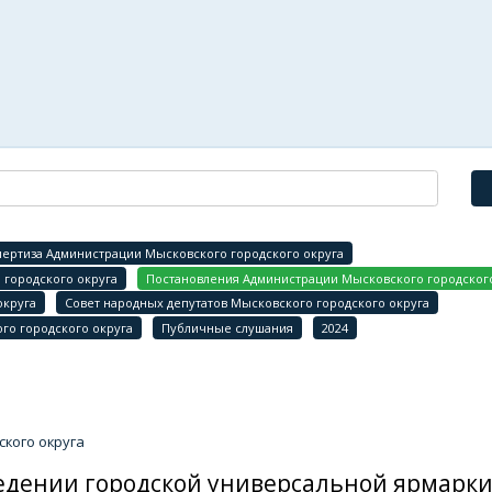
ертиза Администрации Мысковского городского округа
городского округа
Постановления Администрации Мысковского городского
округа
Совет народных депутатов Мысковского городского округа
го городского округа
Публичные слушания
2024
кого округа
оведении городской универсальной ярмарк