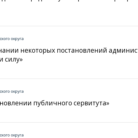
кого округа
изнании некоторых постановлений админи
и силу»
кого округа
тановлении публичного сервитута»
кого округа