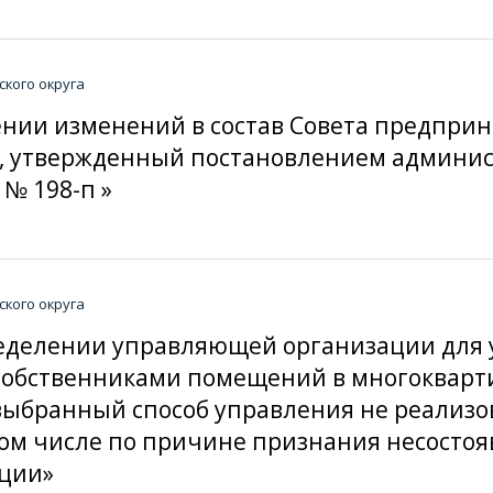
кого округа
сении изменений в состав Совета предпри
га, утвержденный постановлением админи
 № 198-п »
кого округа
определении управляющей организации дл
 собственниками помещений в многокварт
ыбранный способ управления не реализо
ом числе по причине признания несостоя
ции»