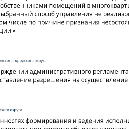
 собственниками помещений в многокварт
ыбранный способ управления не реализо
ом числе по причине признания несостоя
ции »
ского городского округа
тверждении административного регламент
ставление разрешения на осуществление 
кого округа
обенностях формирования и ведения испол
, капитальном ремонте объектов капиталь