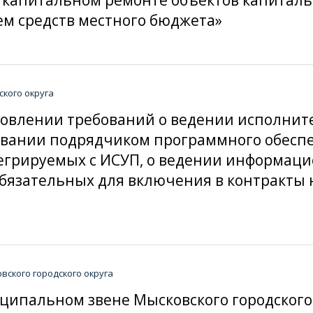
м средств местного бюджета»
кого округа
тановлении требований о ведении исполни
зовании подрядчиком программного обесп
егрируемых с ИСУП, о ведении информаци
обязательных для включения в контракты
ского городского округа
ниципальном звене Мысковского городског