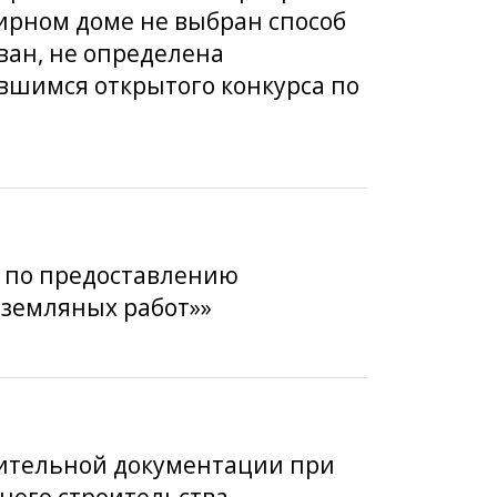
ирном доме не выбран способ
ван, не определена
вшимся открытого конкурса по
а по предоставлению
земляных работ»»
нительной документации при
ного строительства,