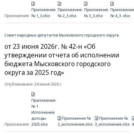
Приложение
Приложение
Приложение
Приложени
Приложения:
№ 1_3.xlsx
№ 2_3.xlsx
№ 3_3.xlsx
№ 4_3 .xlsx
Совет народных депутатов Мысковского городского округа
от 23 июня 2026г. № 42-н «Об
утверждении отчета об исполнении
бюджета Мысковского городского
округа за 2025 год»
Опубликовано: 24 июня 2026 г.
Приложение
№ 1
Исполнение
доходы
Приложение №
Приложение №
Приложения:
2025.xlsx
2_исполнение.xlsx
3_исполнение.xlsx
4