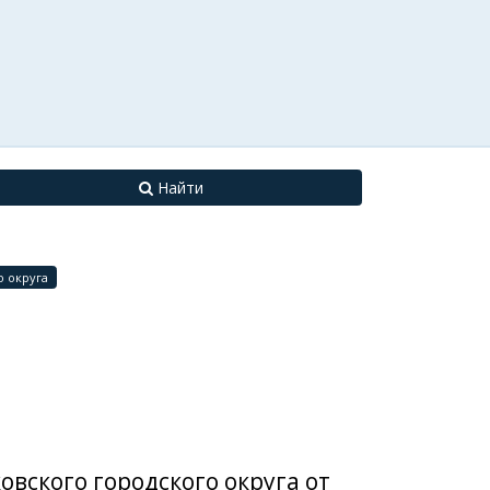
Найти
 округа
вского городского округа от