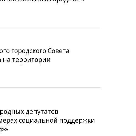
ого городского Совета
а на территории
ародных депутатов
х мерах социальной поддержки
и»»