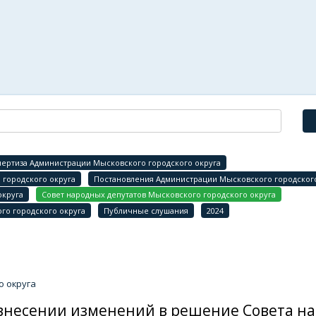
ертиза Администрации Мысковского городского округа
городского округа
Постановления Администрации Мысковского городского
округа
Совет народных депутатов Мысковского городского округа
го городского округа
Публичные слушания
2024
о округа
«О внесении изменений в решение Совета н