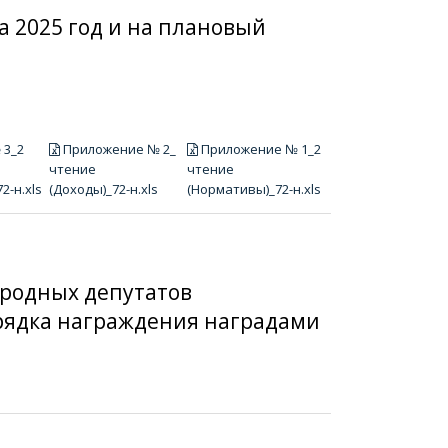
на 2025 год и на плановый
 3_2
Приложение № 2_
Приложение № 1_2
чтение
чтение
2-н.xls
(Доходы)_72-н.xls
(Нормативы)_72-н.xls
ародных депутатов
орядка награждения наградами