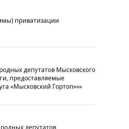
аммы) приватизации
ародных депутатов Мысковского
луги, предоставляемые
га «Мысковский Гортоп»»»
народных депутатов