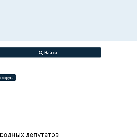
Найти
 округа
ародных депутатов