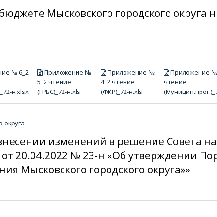
О бюджете Мысковского городского округа 
ие № 6_2
Приложение №
Приложение №
Приложение №
5_2 чтение
4_2 чтение
чтение
_72-н.xlsx
(ГРБС)_72-н.xls
(ФКР)_72-н.xls
(Муницип.прог.)_7
о округа
«О внесении изменений в решение Совета н
а от 20.04.2022 № 23-н «Об утверждении П
ния Мысковского городского округа»»