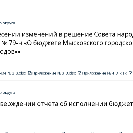
о округа
внесении изменений в решение Совета нар
5 № 79-н «О бюджете Мысковского городског
годов»»
ие № 2_3.xlsx
Приложение № 3_3.xlsx
Приложение № 4_3 .xlsx
о округа
 утверждении отчета об исполнении бюджет