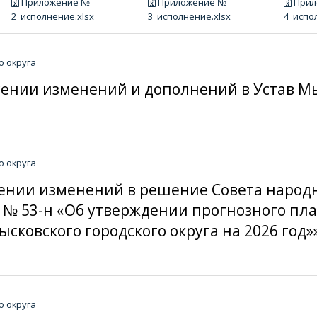
Приложение №
Приложение №
Прил
2_исполнение.xlsx
3_исполнение.xlsx
4_испо
о округа
несении изменений и дополнений в Устав М
о округа
несении изменений в решение Совета наро
25 № 53-н «Об утверждении прогнозного п
ковского городского округа на 2026 год»
о округа