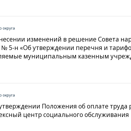
о округа
О внесении изменений в решение Совета н
25 № 5-н «Об утверждении перечня и тари
авляемые муниципальным казенным учреж
о округа
Об утверждении Положения об оплате труд
ексный центр социального обслуживания 