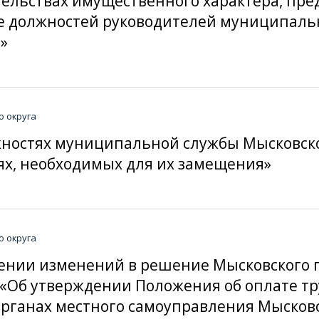
ательствах имущественного характера, пр
 должностей руководителей муниципальн
»
о округа
лжностях муниципальной службы Мысковско
х, необходимых для их замещения»
о округа
несении изменений в решение Мысковского 
-н «Об утверждении Положения об оплате 
ганах местного самоуправления Мысковск