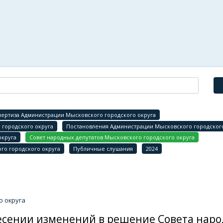
ертиза Администрации Мысковского городского округа
городского округа
Постановления Администрации Мысковского городского
округа
Совет народных депутатов Мысковского городского округа
го городского округа
Публичные слушания
2024
о округа
внесении изменений в решение Совета нар