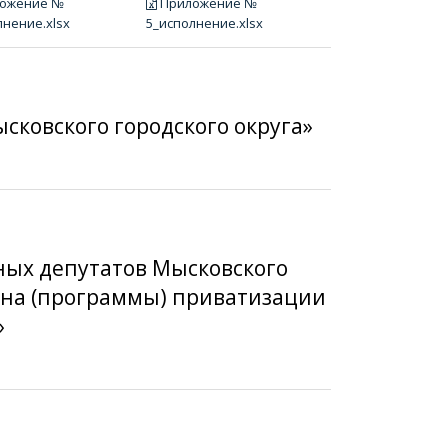
ожение №
Приложение №
лнение.xlsx
5_исполнение.xlsx
ысковского городского округа»
дных депутатов Мысковского
лана (программы) приватизации
»