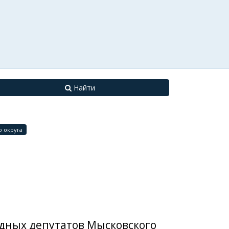
Найти
 округа
одных депутатов Мысковского